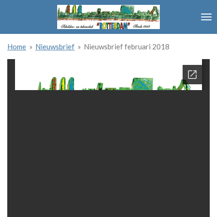
Ga
direct
naar
de
Home
»
Nieuwsbrief
»
Nieuwsbrief februari 2018
hoofdinhoud