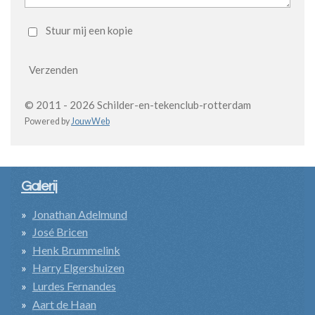
Stuur mij een kopie
Verzenden
© 2011 - 2026 Schilder-en-tekenclub-rotterdam
Powered by
JouwWeb
Galerij
Jonathan Adelmund
José Bricen
Henk Brummelink
Harry Elgershuizen
Lurdes Fernandes
Aart de Haan