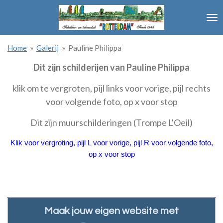
Ga
direct
naar
de
Home
»
Galerij
»
Pauline Philippa
hoofdinhoud
Dit zijn schilderijen van Pauline Philippa
klik om te vergroten, pijl links voor vorige, pijl rechts
voor volgende foto, op x voor stop
Dit zijn muurschilderingen (Trompe L'Oeil)
Klik voor vergroting, pijl L voor vorige, pijl R voor volgende foto,
op x voor stop
Maak jouw eigen website met