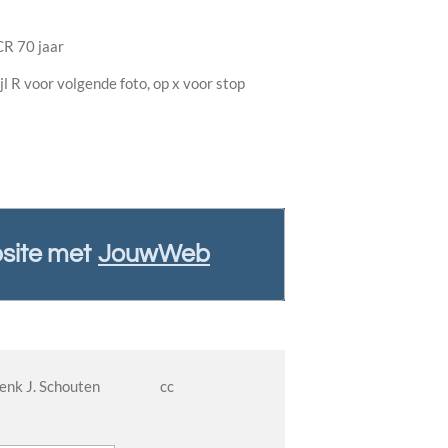
CR 70 jaar
ijl R voor volgende foto, op x voor stop
site met
JouwWeb
 Henk J. Schouten cc