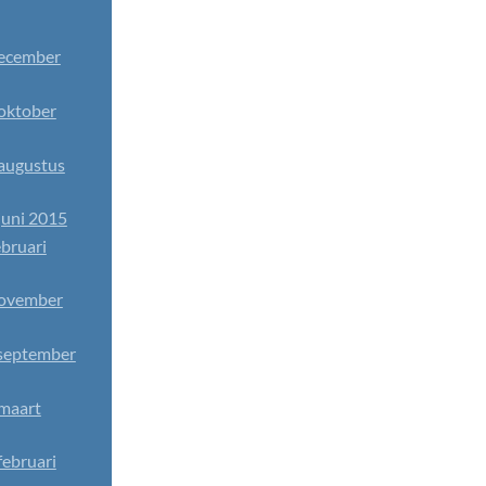
ecember
oktober
augustus
uni 2015
bruari
november
september
maart
ebruari