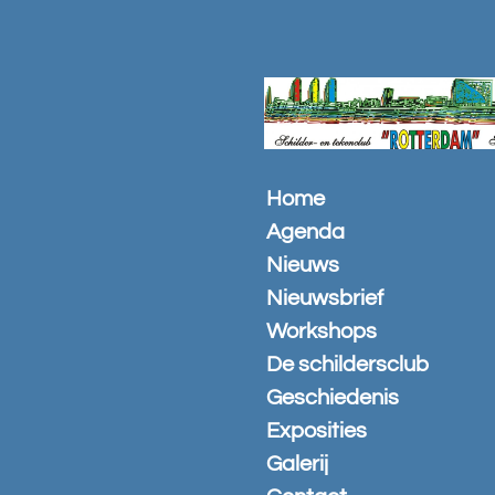
Ga
direct
naar
de
hoofdinhoud
Home
Agenda
Nieuws
Nieuwsbrief
Workshops
De schildersclub
Geschiedenis
Exposities
Galerij