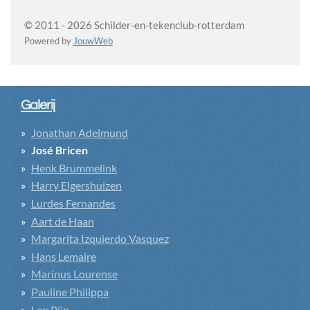
© 2011 - 2026 Schilder-en-tekenclub-rotterdam
Powered by
JouwWeb
Galerij
Jonathan Adelmund
José Bricen
Henk Brummelink
Harry Elgershuizen
Lurdes Fernandes
Aart de Haan
Margarita Izquierdo Vasquez
Hans Lemaire
Marinus Lourense
Pauline Philippa
Leo Pijn