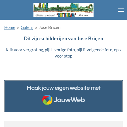
Ga
direct
naar
de
Home
»
Galerij
»
José Bricen
hoofdinhoud
Dit zijn schilderijen van Jose Briçen
Klik voor vergroting, pijl L vorige foto, pijl R volgende foto, op x
voor stop
Maak jouw eigen website met
JouwWeb