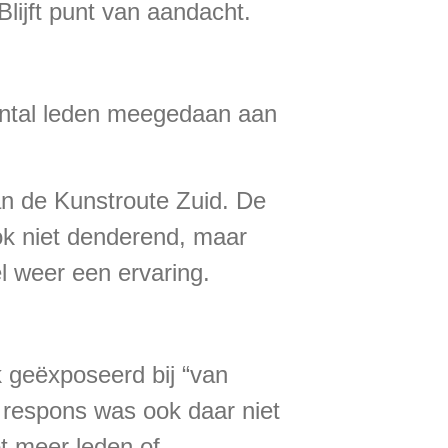
Blijft punt van aandacht.
ntal leden meegedaan aan
an de Kunstroute Zuid. De
k niet denderend, maar
l weer een ervaring.
 geëxposeerd bij “van
respons was ook daar niet
ot meer leden of