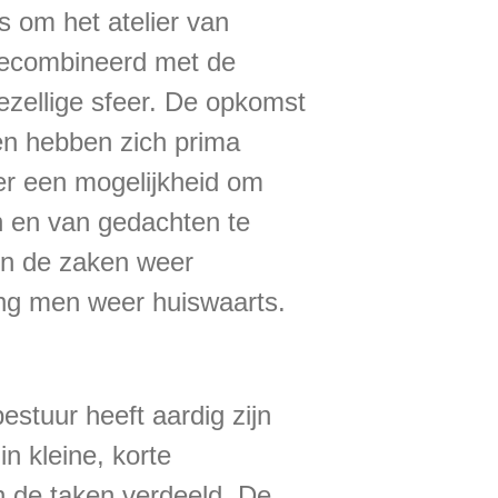
 om het atelier van
 gecombineerd met de
gezellige sfeer. De opkomst
en hebben zich prima
er een mogelijkheid om
 en van gedachten te
en de zaken weer
ng men weer huiswaarts.
estuur heeft aardig zijn
n kleine, korte
n de taken verdeeld. De