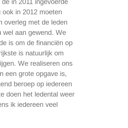
 de in 2011 ingevoerde
g ook in 2012 moeten
in overleg met de leden
nu wel aan gewend. We
de is om de financiën op
jkste is natuurlijk om
rijgen. We realiseren ons
den een grote opgave is,
gend beroep op iedereen
 te doen het ledental weer
ens ik iedereen veel