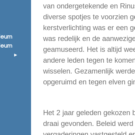
van ondergetekende en Rinus
diverse spotjes te voorzien
kerstverlichting was er een 
ileum
was redelijk en de aanwezig
ileum
geamuseerd. Het is altijd we
andere leden tegen te komen
wisselen. Gezamenlijk werd
opgeruimd en tegen elven gi
Het 2 jaar geleden gekozen b
draai gevonden. Beleid werd i
vergaderingen vastgesteld e