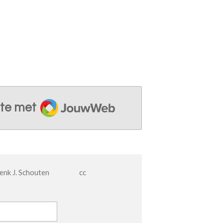
JouwWeb
te met
 Henk J. Schouten cc