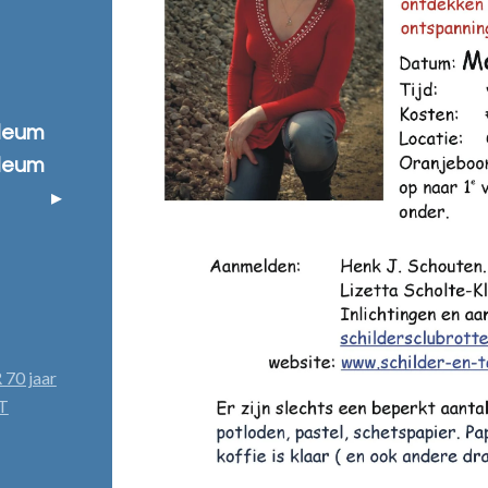
ileum
ileum
 70 jaar
DT