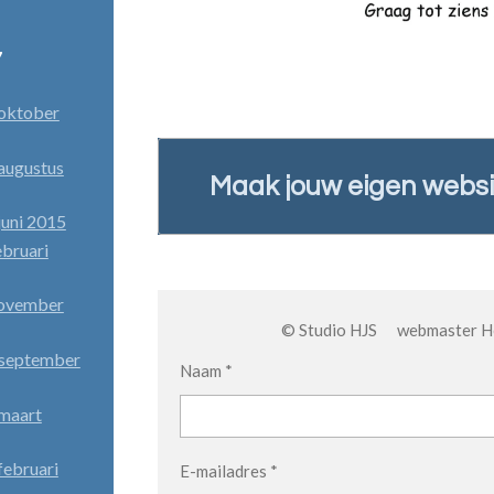
7
oktober
augustus
Maak jouw eigen websi
uni 2015
bruari
november
© Studio HJS webmaster
 september
Naam *
maart
ebruari
E-mailadres *