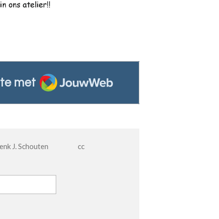
JouwWeb
te met
 Henk J. Schouten cc