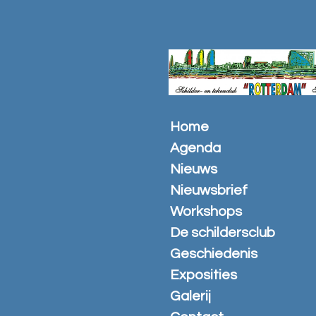
Ga
direct
naar
de
hoofdinhoud
Home
Agenda
Nieuws
Nieuwsbrief
Workshops
De schildersclub
Geschiedenis
Exposities
Galerij