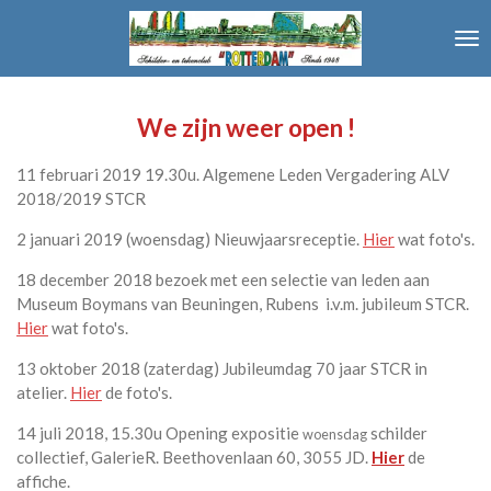
Ga
direct
naar
de
hoofdinhoud
We zijn weer open !
11 februari 2019 19.30u. Algemene Leden Vergadering ALV
2018/2019 STCR
2 januari 2019 (woensdag) Nieuwjaarsreceptie.
Hier
wat foto's.
18 december 2018 bezoek met een selectie van leden aan
Museum Boymans van Beuningen, Rubens i.v.m. jubileum STCR.
Hier
wat foto's.
13 oktober 2018 (zaterdag) Jubileumdag 70 jaar STCR in
atelier.
Hier
de foto's.
14 juli 2018, 15.30u Opening expositie
schilder
woensdag
collectief, GalerieR. Beethovenlaan 60, 3055 JD.
Hier
de
affiche.