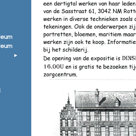
ileum
ileum
R