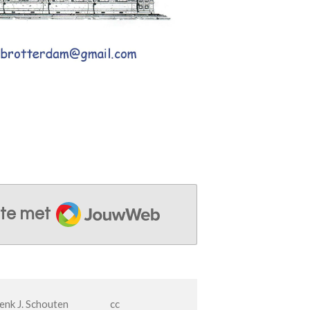
JouwWeb
te met
 Henk J. Schouten cc