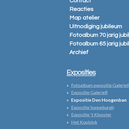
Contact
Reacties
Map atelier
Uitnodiging jubileum
Fotoalbum 70 jarig jub
Fotoalbum 65 jarig jub
Archief
Exposities
Fotoalbum expositie Galerie
Expositie GalerieR
Expositie Den Hoogenban
Expositie Sonneburgh
Expositie 't Klooster
Het Kopblok