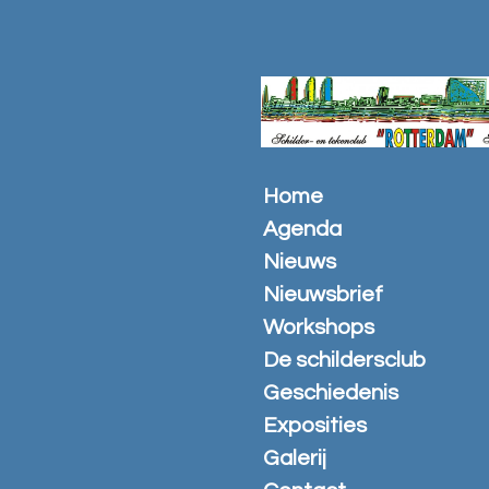
Ga
direct
naar
de
hoofdinhoud
Home
Agenda
Nieuws
Nieuwsbrief
Workshops
De schildersclub
Geschiedenis
Exposities
Galerij