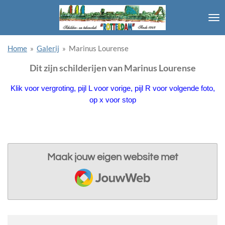
Ga
direct
naar
de
Home
»
Galerij
»
Marinus Lourense
hoofdinhoud
Dit zijn schilderijen van Marinus Lourense
Klik voor vergroting, pijl L voor vorige, pijl R voor volgende foto,
op x voor stop
Maak jouw eigen website met
JouwWeb