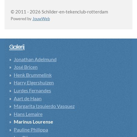
© 2011 - 2026 Schilder-en-tekenclub-rotterdam
Powered by
JouwWeb
Galerij
Jonathan Adelmund
José Bricen
Henk Brummelink
Harry Elgershuizen
Lurdes Fernandes
Aart de Haan
Margarita Izquierdo Vasquez
Hans Lemaire
Marinus Lourense
Pauline Philippa